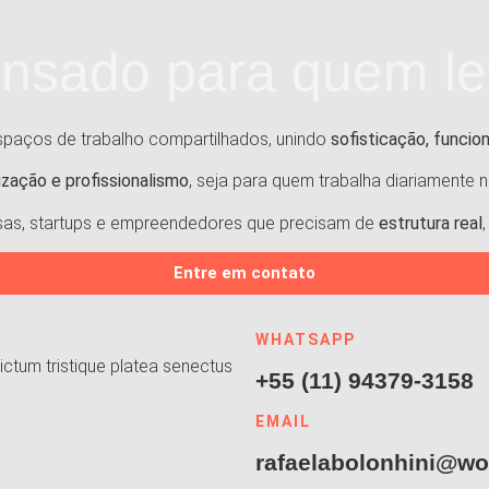
nsado para quem lev
paços de trabalho compartilhados, unindo
sofisticação, funcion
ização e profissionalismo
, seja para quem trabalha diariamente 
esas, startups e empreendedores que precisam de
estrutura real
Entre em contato
WHATSAPP
ctum tristique platea senectus
+55 (11) 94379-3158
EMAIL
rafaelabolonhini@wo