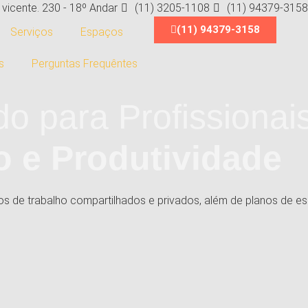
vicente. 230 - 18º Andar
(11) 3205-1108
(11) 94379-3158
(11) 94379-3158
Serviços
Espaços
s
Perguntas Frequêntes
o para Profissionai
io e Produtividade
e trabalho compartilhados e privados, além de planos de escr