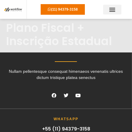
(11) 94379-3158
Perguntas Frequên
Plano Fiscal +
Inscrição Estadual
Nullam pellentesque consequat himenaeos venenatis ultrices
dictum tristique platea senectus
WHATSAPP
+55 (11) 94379-3158